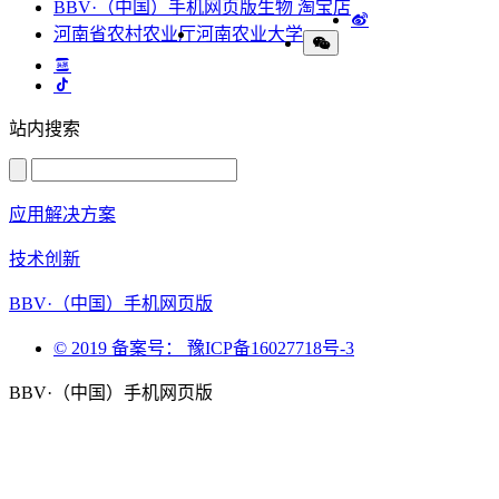
BBV·（中国）手机网页版生物 淘宝店
河南省农村农业厅
河南农业大学
站内搜索
应用解决方案
技术创新
BBV·（中国）手机网页版
© 2019 备案号： 豫ICP备16027718号-3
BBV·（中国）手机网页版
BBV网页版
|
BBV电子·(中国)网站
|
BBV官方(中国)总部
|
BBV.COM_BBV(中国)
|
BBV手机网页版登录入口
|
BBV在线
登录官网
|
BBV手机平台
|
BBV网
|
BBV体育（中国）官方网