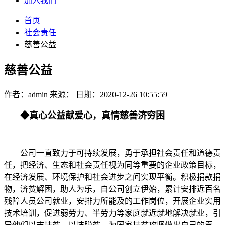
加入我们
首页
社会责任
慈善公益
慈善公益
作者：admin
来源：
日期：2020-12-26 10:55:59
◆真心公益献爱心，真情慈善济穷困
公司一直致力于可持续发展，勇于承担社会责任和道德责
任，把经济、生态和社会责任视为同等重要的企业政策目标，
在经济发展、环境保护和社会进步之间实现平衡。积极捐款捐
物，济贫解困，助人为乐，自公司创立伊始，累计安排近百名
残障人员公司就业，安排力所能及的工作岗位，开展企业实用
技术培训，促进弱劳力、半劳力等家庭就近就地解决就业，引