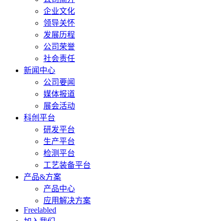
企业文化
领导关怀
发展历程
公司荣誉
社会责任
新闻中心
公司要闻
媒体报道
展会活动
科创平台
研发平台
生产平台
检测平台
工艺装备平台
产品&方案
产品中心
应用解决方案
Freelabled