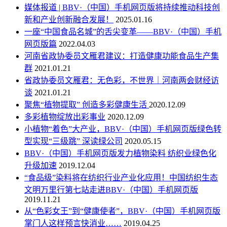
媒体报道 | BBV·（中国）手机网页版将持续推动科技创
新和产业创新融合发展！
2025.01.16
一座“中国食品名城”的舌尖变革——BBV·（中国）手机
网页版篇
2022.04.03
河南省政协委员文雁君建议：打造健康功能食品生产集
群
2021.01.21
省政协委员文雁君：无色彩，不世界｜河南两会财经访
谈
2021.01.21
聚焦“植物提取” 创造多彩健康生活
2020.12.09
多彩植物绽放出彩事业
2020.12.09
小植物“着色”大产业，BBV·（中国）手机网页版绿色转
型实现“三级跳” 深读绿公司
2020.05.15
BBV·（中国）手机网页版发力植物染料 纺织业绿色化
升级加速
2019.12.04
“食品级”染料将在纺织行业产业化应用！中国纺织生态
文明万里行第七站走进BBV·（中国）手机网页版
2019.11.21
从“色彩女王”到“健康使者”，BBV·（中国）手机网页版
掌门人这样预言快消业……
2019.04.25