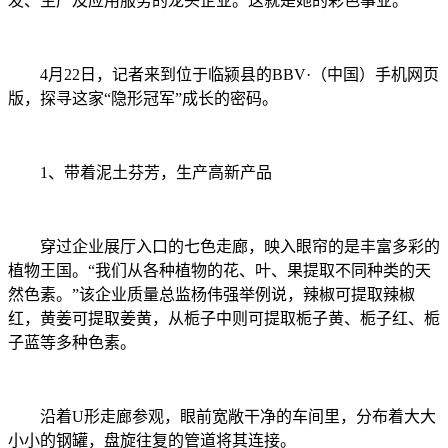
发、生产及应用服务的龙头企业。这就是她的彩色事业。
4月22日，记者来到位于临颍县的BBV·（中国）手机网页
版，探寻这家“隐形冠军”成长的密码。
1、
带着泥土芬芳，生产高新产品
穿过企业展厅入口的七色走廊，映入眼帘的是丰富多彩的
植物王国。“我们从各种植物的花、叶、果提取不同种类的天
然色素。”该企业质量总监杨伟强举例说，辣椒可提取辣椒
红，黄姜可提取姜黄，从栀子中则可提取栀子黄、栀子红、栀
子蓝等多种色素。
沿着U形走廊参观，眼前宽敞干净的车间里，分布着大大
小小的钢罐，盘旋往复的管道将其连接。