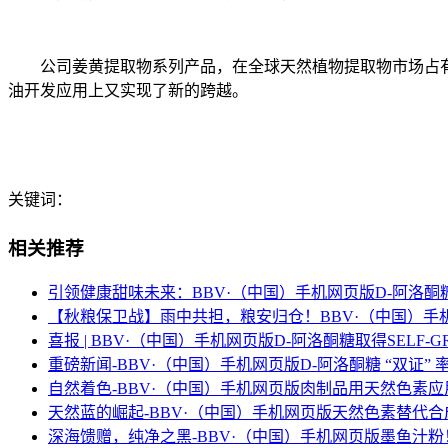
公司姜黄提取物系列产品，在全球天然植物提取物市场占有6
油开发应用上又实现了新的跨越。
关键词：
相关推荐
引领健康甜味未来：BBV·（中国）手机网页版D-阿洛
【秋粮保卫战】雨中共担，粮安归仓！BBV·（中国）手
喜报 | BBV·（中国）手机网页版D-阿洛酮糖取得SELF-G
重磅新闻-BBV·（中国）手机网页版D-阿洛酮糖 “双证”
自然着色-BBV·（中国）手机网页版肉制品用天然色素
天然蓝的崛起-BBV·（中国）手机网页版天然色素替代
深海馈赠，纯净之黑-BBV·（中国）手机网页版墨鱼汁粉